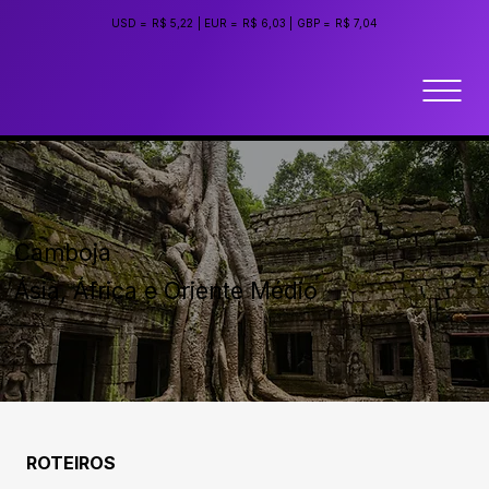
USD =
R$ 5,22
|
EUR =
R$ 6,03
|
GBP =
R$ 7,04
Camboja
Ásia, África e Oriente Médio
ROTEIROS