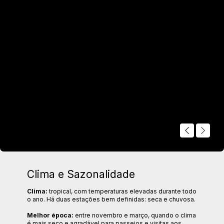
Sihanoukville
Destino litorâneo com praias tropicais, ilhas
paradisíacas próximas e atmosfera relaxante.
Clima e Sazonalidade
Clima:
tropical, com temperaturas elevadas durante todo
o ano. Há duas estações bem definidas: seca e chuvosa.
Melhor época:
entre novembro e março, quando o clima
é mais seco e agradável para passeios e visitas aos