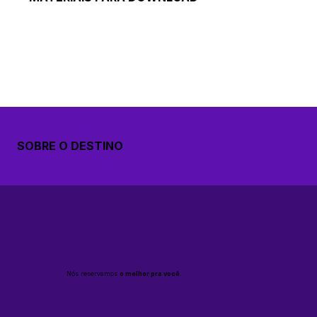
SOBRE O DESTINO
Nós reservamos
o melhor pra você
.