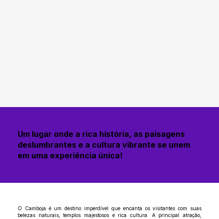
Um lugar onde a rica história, as paisagens
deslumbrantes e a cultura vibrante se unem
em uma experiência única!
O Camboja é um destino imperdível que encanta os visitantes com suas
belezas naturais, templos majestosos e rica cultura. A principal atração,