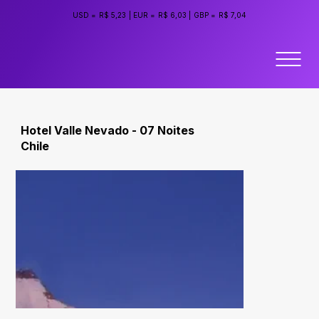
USD =
R$ 5,23
|
EUR =
R$ 6,03
|
GBP =
R$ 7,04
Hotel Valle Nevado - 07 Noites
Chile