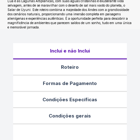
Lua e as Lagunas Altiplânicas, com suas águas cristalinas e exuberante vida
selvagem, antes de se maravilhar com o deserto de sal mais vasto do planeta, o
Salar de Uyuni. Este roteiro combina a majestade dos Andes com a grandiosidade
dos cenários naturais, proporcionando uma imersão completa em paisagens
alienígenas e experiências autênticas. É a oportunidade perfeita para descobrir a
magnificência de ambientes que parecem saídos de um sonho, tudo em uma única
e memorável jornada.
Inclui e não Inclui
Roteiro
Formas de Pagamento
Condições Específicas
Condições gerais