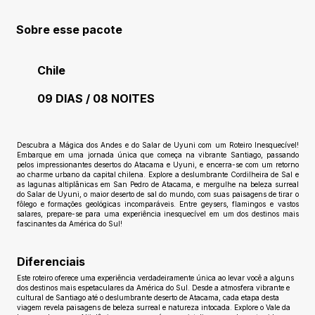
Sobre esse pacote
Chile
09 DIAS / 08 NOITES
Ainda sem avaliações
Descubra a Mágica dos Andes e do Salar de Uyuni com um Roteiro Inesquecível!
Embarque em uma jornada única que começa na vibrante Santiago, passando
pelos impressionantes desertos do Atacama e Uyuni, e encerra-se com um retorno
ao charme urbano da capital chilena. Explore a deslumbrante Cordilheira de Sal e
as lagunas altiplânicas em San Pedro de Atacama, e mergulhe na beleza surreal
do Salar de Uyuni, o maior deserto de sal do mundo, com suas paisagens de tirar o
fôlego e formações geológicas incomparáveis. Entre geysers, flamingos e vastos
salares, prepare-se para uma experiência inesquecível em um dos destinos mais
fascinantes da América do Sul!
Diferenciais
Este roteiro oferece uma experiência verdadeiramente única ao levar você a alguns
dos destinos mais espetaculares da América do Sul. Desde a atmosfera vibrante e
cultural de Santiago até o deslumbrante deserto de Atacama, cada etapa desta
viagem revela paisagens de beleza surreal e natureza intocada. Explore o Vale da