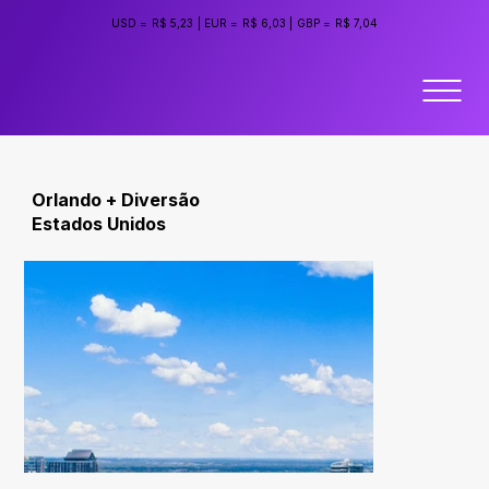
USD =
R$ 5,23
|
EUR =
R$ 6,03
|
GBP =
R$ 7,04
Orlando + Diversão
Estados Unidos