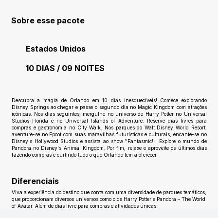
Sobre esse pacote
Estados Unidos
10 DIAS / 09 NOITES
Ainda sem avaliações
Descubra a magia de Orlando em 10 dias inesquecíveis! Comece explorando
Disney Springs ao chegar e passe o segundo dia no Magic Kingdom com atrações
icônicas. Nos dias seguintes, mergulhe no universo de Harry Potter no Universal
Studios Florida e no Universal Islands of Adventure. Reserve dias livres para
compras e gastronomia no City Walk. Nos parques do Walt Disney World Resort,
aventure-se no Epcot com suas maravilhas futurísticas e culturais, encante-se no
Disney's Hollywood Studios e assista ao show "Fantasmic!". Explore o mundo de
Pandora no Disney's Animal Kingdom. Por fim, relaxe e aproveite os últimos dias
fazendo compras e curtindo tudo o que Orlando tem a oferecer.
Diferenciais
Viva a experiência do destino que conta com uma diversidade de parques temáticos,
que proporcionam diversos universos como o de Harry Potter e Pandora – The World
of Avatar. Além de dias livre para compras e atividades únicas.