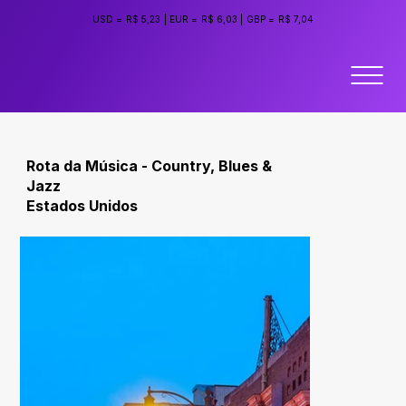
USD =
R$ 5,23
|
EUR =
R$ 6,03
|
GBP =
R$ 7,04
Rota da Música - Country, Blues &
Jazz
Estados Unidos