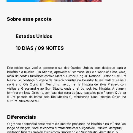
Sobre esse pacote
Estados Unidos
10 DIAS / 09 NOITES
Ainda sem avaliações
Este roteiro leva você a explorar o sul dos Estados Unidos, com destaque para a
história e a música. Em Atlanta, aproveite o Piedmont Park e o World of Coca-Cola,
além de pontos históricos como o Martin Luther King Jr. National Historic Site. Em
Nashville, conheça o legado da música country no Country Music Hall of Fame e
no Grand Ole Opry. Em Memphis, mergulhe na história de Elvis Presley, com
visitas a Graceland e ao Sun Studio, onde o rei do rock fez história. A viagem
termina em New Orleans, com sua rica cena de jazz, passeios pelo French Quarter
e um passeio de barco pelo Rio Mississipi, oferecendo uma imersão única na
cultura musical do sul.
Diferenciais
O grande diferencial deste roteiro é a imersão profunda na história e na música. Ao
longo da viagem, você se conecta diretamente com o legado de Elvis em Memphis,
visitando lugares emblemáticos como Graceland e o Sun Studio. Além disso, o