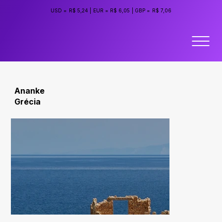
USD =
R$ 5,24
|
EUR =
R$ 6,05
|
GBP =
R$ 7,06
Ananke
Grécia