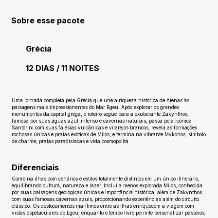
Sobre esse pacote
Grécia
12 DIAS / 11 NOITES
Ainda sem avaliações
Uma jornada completa pela Grécia que une a riqueza histórica de Atenas às
paisagens mais impressionantes do Mar Egeu. Após explorar os grandes
monumentos da capital grega, o roteiro segue para a exuberante Zakynthos,
famosa por suas águas azul-intenso e cavernas naturais, passa pela icônica
Santorini com suas falésias vulcânicas e vilarejos brancos, revela as formações
rochosas únicas e praias exóticas de Milos, e termina na vibrante Mykonos, símbolo
de charme, praias paradisíacas e vida cosmopolita.
Diferenciais
Combina ilhas com cenários e estilos totalmente distintos em um único itinerário,
equilibrando cultura, natureza e lazer. Inclui a menos explorada Milos, conhecida
por suas paisagens geológicas únicas e importância histórica, além de Zakynthos
com suas famosas cavernas azuis, proporcionando experiências além do circuito
clássico. Os deslocamentos marítimos entre as ilhas enriquecem a viagem com
vistas espetaculares do Egeu, enquanto o tempo livre permite personalizar passeios,