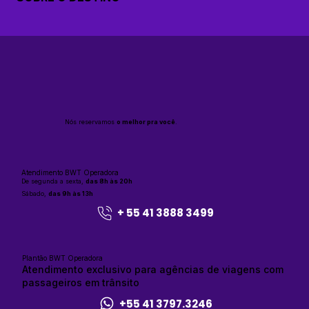
Nós reservamos
o melhor pra você
.
Atendimento BWT Operadora
De segunda a sexta,
das 8h às 20h
Sábado,
das 9h às 13h
+ 55 41 3888 3499
Plantão BWT Operadora
Atendimento exclusivo para agências de viagens com
passageiros em trânsito
+55 41 3797.3246