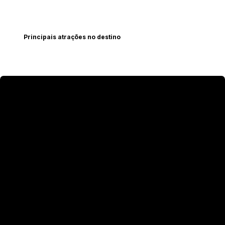
Principais atrações no destino
Eger
Cidade histórica famosa por seu castelo,
arquitetura barroca e produção de vinhos
renomados, como o Egri Bikavér.