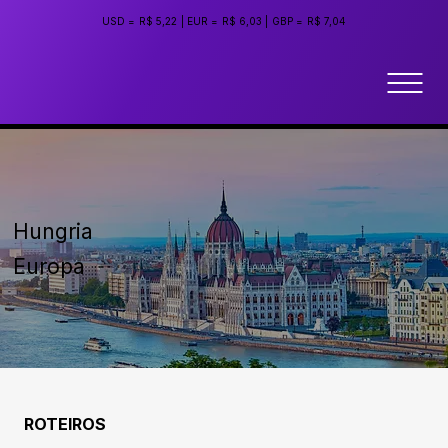
USD =
R$ 5,22
|
EUR =
R$ 6,03
|
GBP =
R$ 7,04
Hungria
Europa
ROTEIROS