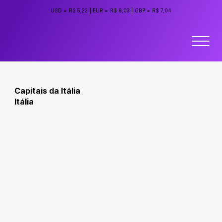
USD =
R$ 5,22
|
EUR =
R$ 6,03
|
GBP =
R$ 7,04
Capitais da Itália
Itália