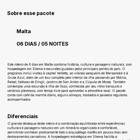
Sobre esse pacote
Malta
06 DIAS / 05 NOITES
Ainda sem avaliações
Este roteiro de 6 dias em Malta combina história, cultura e paisagens naturais, com
hospedagem em Sliema e excursões guiadas pelos principais pontos do país. O
programa inclui visitas à capital Valletta, ao vilarejo pesqueiro de Marsaxlokk e à
Gruta Azul, além de um tour completo pelo interior da ilha passando por Mdina,
Rabat, falésias de Dingli, Jardins de San Anton e a Cúpula de Mosta. Também
contempla uma excursão à ilha de Gozo, conhecida por seu ritmo tranquilo e
cenários pitorescos, com tempo livre para aproveitar a atmosfera local. O pacote
conta com café da manhã diário, alguns almoços, traslados e passeios regulares
acompanhados.
Diferenciais
O grande destaque deste roteiro é a combinação equilibrada entre experiências
culturais e paisagens naturais em um itinerário organizado e confortável,
permitindo conhecer praticamente todo o arquipélago maltês em poucos dias sem
deslocamentos cansativos. A hospedagem estratégica em Sliema facilita a