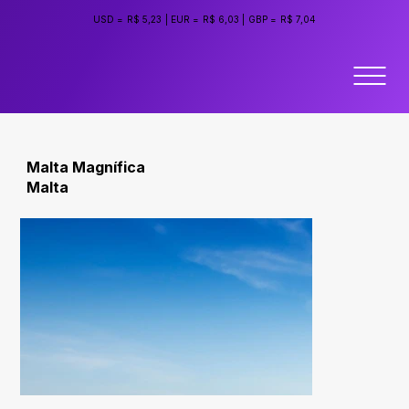
USD =
R$ 5,23
|
EUR =
R$ 6,03
|
GBP =
R$ 7,04
Malta Magnífica
Malta