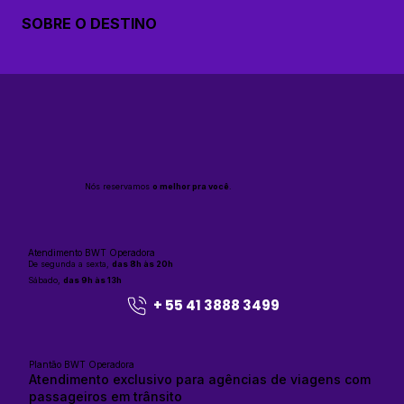
SOBRE O DESTINO
Nós reservamos
o melhor pra você
.
Atendimento BWT Operadora
De segunda a sexta,
das 8h às 20h
Sábado,
das 9h às 13h
+ 55 41 3888 3499
Plantão BWT Operadora
Atendimento exclusivo para agências de viagens com
passageiros em trânsito