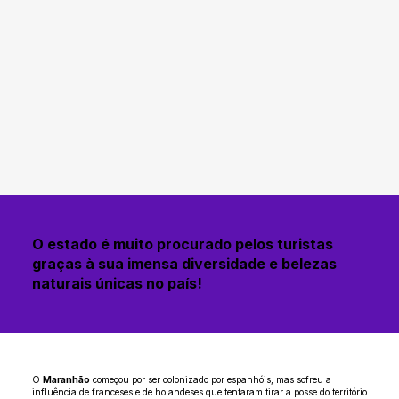
O estado é muito procurado pelos turistas
graças à sua imensa diversidade e belezas
naturais únicas no país!
O
Maranhão
começou por ser colonizado por espanhóis, mas sofreu a
influência de franceses e de holandeses que tentaram tirar a posse do território