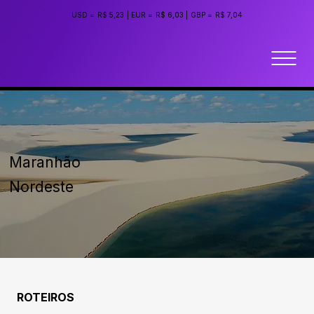
USD =
R$ 5,23
|
EUR =
R$ 6,03
|
GBP =
R$ 7,04
Maranhão
Nordeste
ROTEIROS