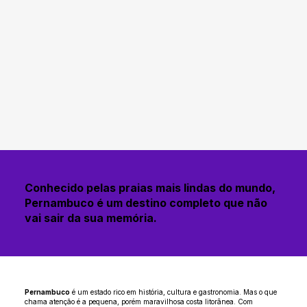
Conhecido pelas praias mais lindas do mundo,
Pernambuco é um destino completo que não
vai sair da sua memória.
Pernambuco
é um estado rico em história, cultura e gastronomia. Mas o que
chama atenção é a pequena, porém maravilhosa costa litorânea. Com