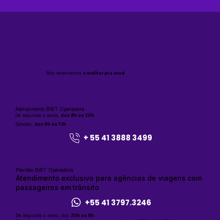
Nós reservamos
o melhor pra você
.
Atendimento BWT Operadora
De segunda a sexta,
das 8h às 20h
Sábado,
das 9h às 13h
+ 55 41 3888 3499
Plantão BWT Operadora
Atendimento exclusivo para agências de viagens com
passageiros em trânsito
+55 41 3797.3246
De segunda a sexta, das
20h às 8h