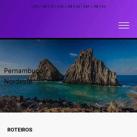
USD =
R$ 5,22
|
EUR =
R$ 6,03
|
GBP =
R$ 7,04
Pernambuco
Nordeste
ROTEIROS