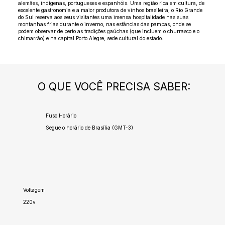
alemães, indígenas, portugueses e espanhóis. Uma região rica em cultura, de
excelente gastronomia e a maior produtora de vinhos brasileira, o Rio Grande
do Sul reserva aos seus visitantes uma imensa hospitalidade nas suas
montanhas frias durante o inverno, nas estâncias das pampas, onde se
podem observar de perto as tradições gaúchas (que incluem o churrasco e o
chimarrão) e na capital Porto Alegre, sede cultural do estado.
O QUE VOCÊ PRECISA SABER:
Fuso Horário
Segue o horário de Brasília (GMT-3)
Voltagem
220v