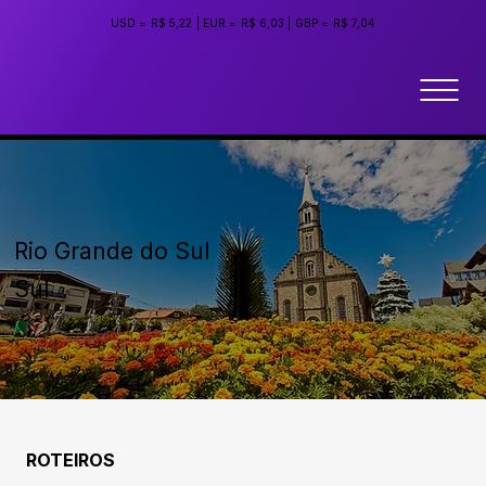
USD =
R$ 5,22
|
EUR =
R$ 6,03
|
GBP =
R$ 7,04
Rio Grande do Sul
Sul
ROTEIROS