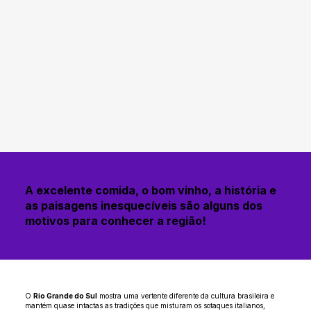
A excelente comida, o bom vinho, a história e
as paisagens inesquecíveis são alguns dos
motivos para conhecer a região!
O
Rio Grande do Sul
mostra uma vertente diferente da cultura brasileira e
mantém quase intactas as tradições que misturam os sotaques italianos,