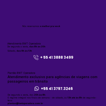
Nós reservamos
o melhor pra você
.
Atendimento BWT Operadora
De segunda a sexta,
das 8h às 20h
Sábado,
das 9h às 13h
+ 55 41 3888 3499
Plantão BWT Operadora
Atendimento exclusivo para agências de viagens com
passageiros em trânsito
+55 41 3797.3246
De segunda a sexta, das
20h às 8h
E regime integral nos finais de semana - de sábado, às
13h até às 8h
de segunda-
feira
plantao@bwtoperadora.com.br