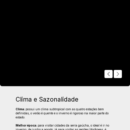
Bustour Illumination Show - Espetáculo de Natal!
Você está preparado para viver um espetáculo em
movimento?
O Bustour Illumination Show chega com muitas
novidades para a Temporada de Natal de Gramado e Canela.
Esta é uma experiência única e emocionante, onde você vai
fazer parte da história junto dos personagens Jingle e Bells.
Clima e Sazonalidade
Clima:
possui um clima subtropical com as quatro estações bem
definidas, o verão é quente e o inverno é rigoroso na maior parte do
estado.
Melhor época:
para visitar cidades da serra gaúcha, o ideal é ir no
inverno, de junho a agosto, já para visitar as regiões litorâneas, é