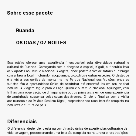
Sobre esse pacote
Ruanda
08 DIAS / 07 NOITES
Ainda sem avaliações
Este roteiro oferece uma experiência inesquecível pela diversidade natural e
cultural de Ruanda. Começando com a chegada à capital, Kigali, o itinerário leva
os viajantes ao Parque Nacional Akagera, onde podem apreciar safáris e interagir
com a fauna local, incluindo hipopótamos, crocodilos e outras espécies. O destaque
é a visita aos gorilas da montanha no Parque Nacional dos Vulcões, onde os
turistas têm a oportunidade única de caminhar até encontrá-los em seu habitat
natural. A viagem segue para o Lago Quivu e o Parque Nacional Nyungwe, com
trilhas para observação de chimpanzés e outros primatas, além de uma experiência
de caminhada suspensa pelas copas das árvores. O roteiro finaliza com a visita
aos museus e ao Palácio Real em Kigali, proporcionando uma imersão completa na
natureza e cultura do país.
Diferenciais
O diferencial deste roteiro está na combinação única de experiências culturais e de
vida selvagem, proporcionando uma imersão completa na natureza e nas tradições