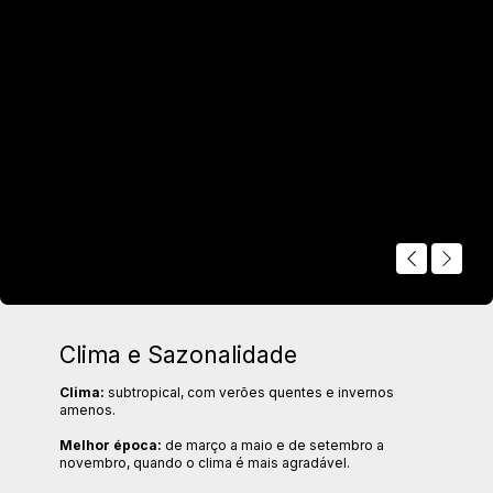
Vila Madalena
Bairro boêmio e descolado, famoso por sua
concentração de bares animados, restaurantes
diversos e galerias a céu aberto com vibrante arte
urbana.
Clima e Sazonalidade
Clima:
subtropical, com verões quentes e invernos
amenos.
Melhor época:
de março a maio e de setembro a
novembro, quando o clima é mais agradável.