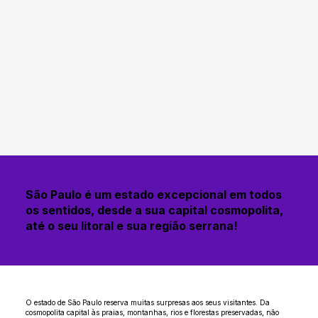
São Paulo é um estado excepcional em todos
os sentidos, desde a sua capital cosmopolita,
até o seu litoral e sua região serrana!
O estado de São Paulo reserva muitas surpresas aos seus visitantes. Da
cosmopolita capital às praias, montanhas, rios e florestas preservadas, não