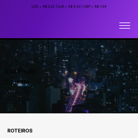
USD =
R$ 5,22
|
EUR =
R$ 6,03
|
GBP =
R$ 7,04
São Paulo
Sudeste
ROTEIROS