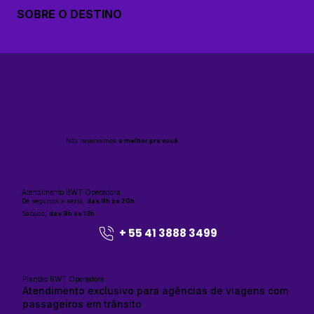
SOBRE O DESTINO
Nós reservamos
o melhor pra você
.
Atendimento BWT Operadora
De segunda a sexta,
das 8h às 20h
Sábado,
das 9h às 13h
+ 55 41 3888 3499
Plantão BWT Operadora
Atendimento exclusivo para agências de viagens com
passageiros em trânsito