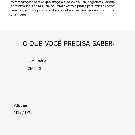
faltam atrações para os que chegam a passeio ou em negócios! O estado
apresenta mais de 600 km de litoral e oferece praias para todos os gostos,
reservas naturais para os ecologistas e belas serras com invernos frios e
charmosos.
O QUE VOCÊ PRECISA SABER:
Fuso Horário
GMT -3
Voltagem
110v / 127v