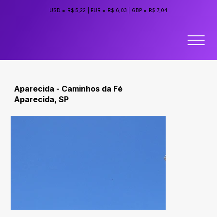
USD =
R$ 5,22
|
EUR =
R$ 6,03
|
GBP =
R$ 7,04
Aparecida - Caminhos da Fé
Aparecida, SP