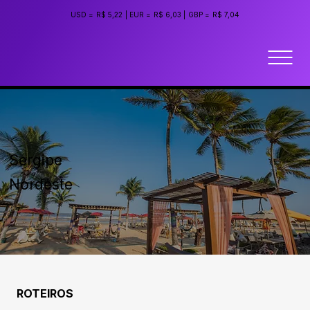
USD =
R$ 5,22
|
EUR =
R$ 6,03
|
GBP =
R$ 7,04
Sergipe
Nordeste
ROTEIROS