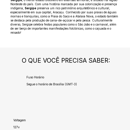
Sergipe
, o menor estado brasileiro em extensão territorial, é situado na região
Nordeste do país. Com uma história marcada por sua colonização e presença
indígena,
Sergipe
preserva um rico patrimônio arquitetônico e cultural,
especialmente em sua capital, Aracaju. Conhecido por suas praias de águas
mornas e tranquilas, como a Praia do Saco e a Atalaia Nova, o estado também
se destaca pela produção de cana-de-açúcar e pela pesca. Culturalmente
diverso, Sergipe celebra festas populares como o São João e o carnaval, além
de ser berço de importantes manifestações folclóricas, como o cajuada e o
reisado!
O QUE VOCÊ PRECISA SABER:
Fuso Horário
Segue o horário de Brasília (GMT-3)
Voltagem
127v