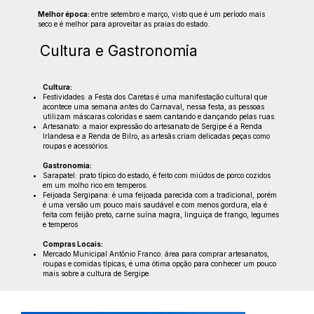
Melhor época:
entre setembro e março, visto que é um período mais
seco e é melhor para aproveitar as praias do estado.
Cultura e Gastronomia
Cultura:
Festividades: a Festa dos Caretas é uma manifestação cultural que
acontece uma semana antes do Carnaval, nessa festa, as pessoas
utilizam máscaras coloridas e saem cantando e dançando pelas ruas.
Artesanato: a maior expressão do artesanato de Sergipe é a Renda
Irlandesa e a Renda de Bilro, as artesãs criam delicadas peças como
roupas e acessórios.
Gastronomia:
Sarapatel: prato típico do estado, é feito com miúdos de porco cozidos
em um molho rico em temperos.
Feijoada Sergipana: é uma feijoada parecida com a tradicional, porém
é uma versão um pouco mais saudável e com menos gordura, ela é
feita com feijão preto, carne suína magra, linguiça de frango, legumes
e temperos
Compras Locais:
Mercado Municipal Antônio Franco: área para comprar artesanatos,
roupas e comidas típicas, é uma ótima opção para conhecer um pouco
mais sobre a cultura de Sergipe.