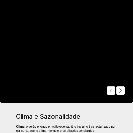
Rota do Cangaço
Nesse passeio, os visitantes navegam no trecho natural do Rio
São Francisco, até chegarem ao Cangaço Eco Parque, onde vão
conhecer a história de Lampião e Maria Bonita em meio a
vegetação típica da região, a caatinga.
Clima e Sazonalidade
Clima:
o verão é longo e muito quente, já o inverno é caracterizado por
ser curto, com o clima morno e precipitações constantes.