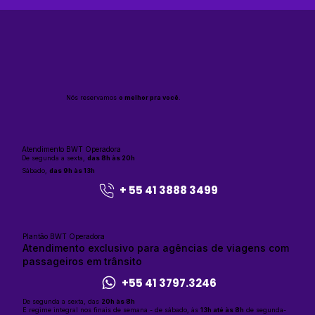
Nós reservamos
o melhor pra você
.
Atendimento BWT Operadora
De segunda a sexta,
das 8h às 20h
Sábado,
das 9h às 13h
+ 55 41 3888 3499
Plantão BWT Operadora
Atendimento exclusivo para agências de viagens com
passageiros em trânsito
+55 41 3797.3246
De segunda a sexta, das
20h às 8h
E regime integral nos finais de semana - de sábado, às
13h até às 8h
de segunda-