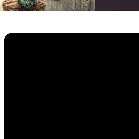
Ilhas Phi Phi
Cenário de águas cristalinas e natureza e