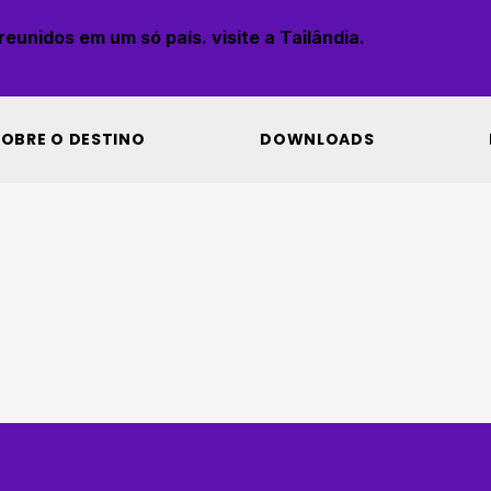
eunidos em um só país. visite a Tailândia.
SOBRE O DESTINO
DOWNLOADS