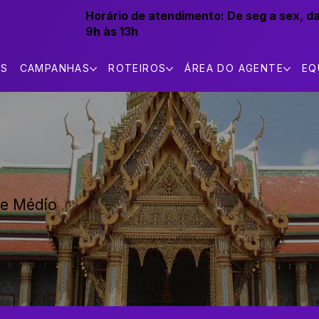
Horário de atendimento:
De seg a sex, d
9h às 13h
AS
CAMPANHAS
ROTEIROS
ÁREA DO AGENTE
EQ
nte Médio