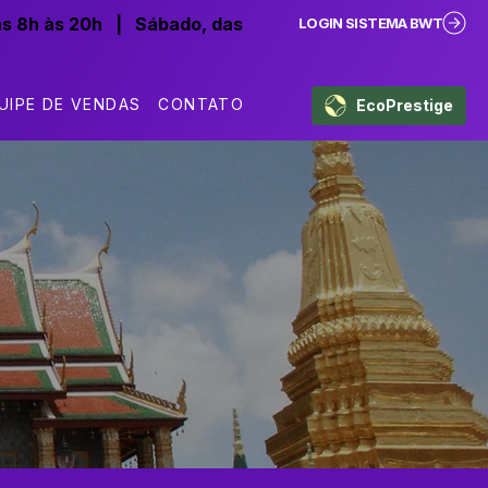
as 8h às 20h
|
Sábado, das
LOGIN SISTEMA BWT
UIPE DE VENDAS
CONTATO
EcoPrestige