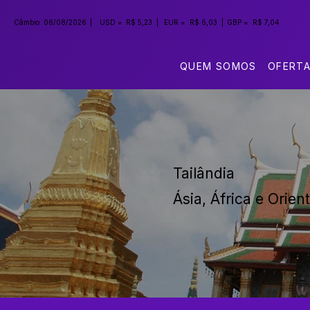
Câmbio
06/08/2026
|
USD =
R$ 5,23
|
EUR =
R$ 6,03
|
GBP =
R$ 7,04
QUEM SOMOS
OFERT
Tailândia
Ásia, África e Orie