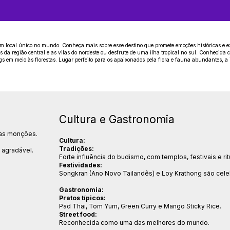
m local único no mundo. Conheça mais sobre esse destino que promete emoções históricas e ex
da região central e as vilas do nordeste ou desfrute de uma ilha tropical no sul. Conhecida co
gs em meio às florestas. Lugar perfeito para os apaixonados pela flora e fauna abundantes, a 
Cultura e Gastronomia
das monções.
Cultura:
Tradições:
 agradável.
Forte influência do budismo, com templos, festivais e rit
Festividades:
Songkran (Ano Novo Tailandês) e Loy Krathong são cel
Gastronomia:
Pratos típicos:
Pad Thai, Tom Yum, Green Curry e Mango Sticky Rice.
Street food:
Reconhecida como uma das melhores do mundo.