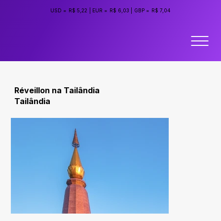
USD =
R$ 5,22
|
EUR =
R$ 6,03
|
GBP =
R$ 7,04
Réveillon na Tailândia
Tailândia