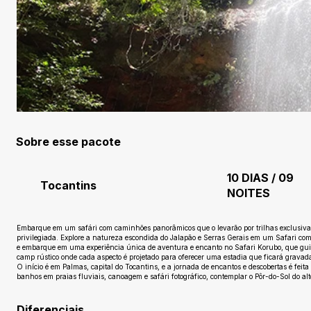
Sobre esse pacote
10 DIAS / 09
Tocantins
NOITES
Embarque em um safári com caminhões panorâmicos que o levarão por trilhas exclusivas, 
privilegiada. Explore a natureza escondida do Jalapão e Serras Gerais em um Safari 
e embarque em uma experiência única de aventura e encanto no Safari Korubo, que gu
camp rústico onde cada aspecto é projetado para oferecer uma estadia que ficará grava
O início é em Palmas, capital do Tocantins, e a jornada de encantos e descobertas é fei
banhos em praias fluviais, canoagem e safári fotográfico, contemplar o Pôr-do-Sol do al
Diferenciais