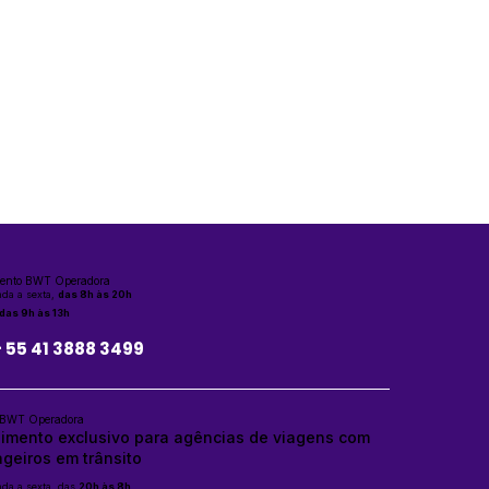
ento BWT Operadora
da a sexta,
das 8h às 20h
das 9h às 13h
+ 55 41 3888 3499
 BWT Operadora
imento exclusivo para agências de viagens com
geiros em trânsito
da a sexta, das
20h às 8h