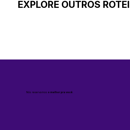
EXPLORE OUTROS ROTE
Nós reservamos
o melhor pra você
.