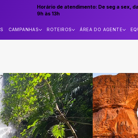
Horário de atendimento:
De seg a sex, d
9h às 13h
AS
CAMPANHAS
ROTEIROS
ÁREA DO AGENTE
EQ