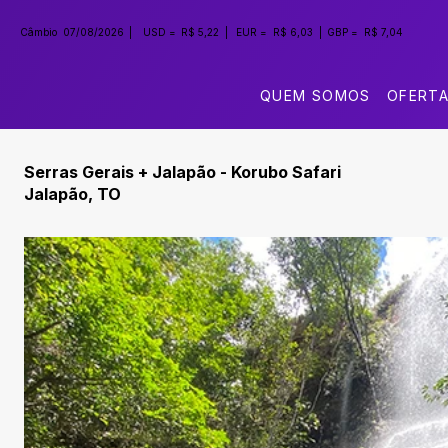
Câmbio
07/08/2026
|
USD =
R$ 5,22
|
EUR =
R$ 6,03
|
GBP =
R$ 7,04
QUEM SOMOS
OFERT
Serras Gerais + Jalapão - Korubo Safari
Jalapão, TO