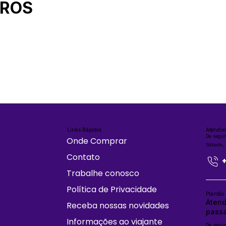
IROS
Links Rápidos
Atendim
De segun
Onde Comprar
Sábado,
Contato
Trabalhe conosco
Política de Privacidade
Plantão
Atend
Receba nossas novidades
passa
Informações ao viajante
De segun