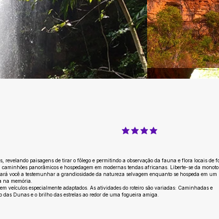
classificação média é 4 de 5
revelando paisagens de tirar o fôlego e permitindo a observação da fauna e flora locais de 
com caminhões panorâmicos e hospedagem em modernas tendas africanas. Liberte-se da monoto
iará você a testemunhar a grandiosidade da natureza selvagem enquanto se hospeda em um
da na memória.
ta em veículos especialmente adaptados. As atividades do roteiro são variadas: Caminhadas e
to das Dunas e o brilho das estrelas ao redor de uma fogueira amiga.