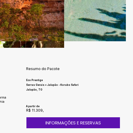
Resumo do Pacote
Eco Prestige
Serras Gerais + Jalapão - Korubo Safari
Jalapão, TO
forma
nia
A partir de
R$ 11.309,
INFORMAÇÕES E RESERVAS