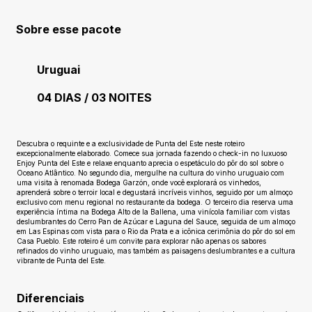
Sobre esse pacote
Uruguai
04 DIAS / 03 NOITES
Ainda sem avaliações
Descubra o requinte e a exclusividade de Punta del Este neste roteiro
excepcionalmente elaborado. Comece sua jornada fazendo o check-in no luxuoso
Enjoy Punta del Este e relaxe enquanto aprecia o espetáculo do pôr do sol sobre o
Oceano Atlântico. No segundo dia, mergulhe na cultura do vinho uruguaio com
uma visita à renomada Bodega Garzón, onde você explorará os vinhedos,
aprenderá sobre o terroir local e degustará incríveis vinhos, seguido por um almoço
exclusivo com menu regional no restaurante da bodega. O terceiro dia reserva uma
experiência íntima na Bodega Alto de la Ballena, uma vinícola familiar com vistas
deslumbrantes do Cerro Pan de Azúcar e Laguna del Sauce, seguida de um almoço
em Las Espinas com vista para o Rio da Prata e a icônica cerimônia do pôr do sol em
Casa Pueblo. Este roteiro é um convite para explorar não apenas os sabores
refinados do vinho uruguaio, mas também as paisagens deslumbrantes e a cultura
vibrante de Punta del Este.
Diferenciais