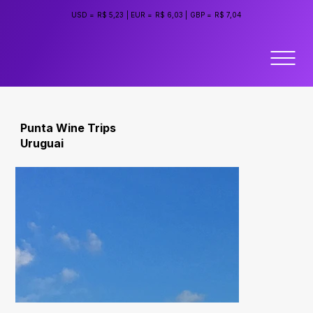
USD =
R$ 5,23
|
EUR =
R$ 6,03
|
GBP =
R$ 7,04
Punta Wine Trips
Uruguai