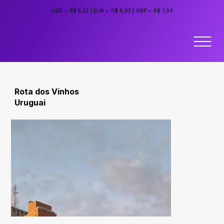
USD =
R$ 5,23
|
EUR =
R$ 6,03
|
GBP =
R$ 7,04
Rota dos Vinhos
Uruguai