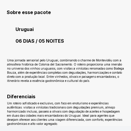
Sobre esse pacote
Uruguai
06 DIAS / 05 NOITES
Ainda sem avaliações
Uma jornada sensorial pelo Uruguai, combinando o charme de Montevidéu com a
atmosfera histórica de Colonia del Sacramento. O roteiro proporciona uma imersão
no universo dos vinhos uruguaios, com visitas a vinícolas renomadas como Bodega
Bouza, além de experiências completas com degustações, harmonizações e contato
direto com a produção local. Entre vinhedos, olivais e paisagens encantadoras, o
itinerário revela a essência gastronômica e cultural do país.
Diferenciais
Um roteiro sofisticado e exclusivo, com foco em enoturismo e experiências
autênticas: visitas a vinícolas tradicionais com degustações premium, almoço
harmonizado incluso, passeio a olivais com degustação de azeites e hospedagem
em duas das cidades mais encantadoras do Uruguai. Ideal para agentes que
desejam oferecer aos clientes uma viagem diferenciada, com conforto, experiências
gastronômicas e alto valor agregado.