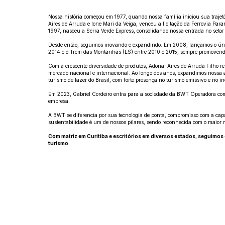
Nossa história começou em 1977, quando nossa família iniciou sua trajetó
Aires de Arruda e Ione Mari da Veiga, venceu a licitação da Ferrovia P
1997, nasceu a Serra Verde Express, consolidando nossa entrada no setor fe
Desde então, seguimos inovando e expandindo. Em 2008, lançamos o úni
2014 e o Trem das Montanhas (ES) entre 2010 e 2015, sempre promovendo 
Com a crescente diversidade de produtos, Adonai Aires de Arruda Filho r
mercado nacional e internacional. Ao longo dos anos, expandimos nossa a
turismo de lazer do Brasil, com forte presença no turismo emissivo e no i
Em 2023, Gabriel Cordeiro entra para a sociedade da BWT Operadora com 
empresa.
A BWT se diferencia por sua tecnologia de ponta, compromisso com a capac
sustentabilidade é um de nossos pilares, sendo reconhecida com o maior
Com matriz em Curitiba e escritórios em diversos estados, seguimo
turismo.