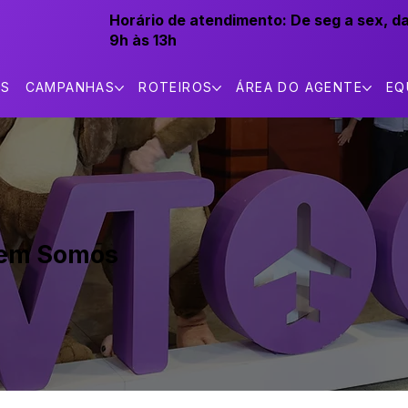
Horário de atendimento:
De seg a sex, d
9h às 13h
AS
CAMPANHAS
ROTEIROS
ÁREA DO AGENTE
EQ
em Somos