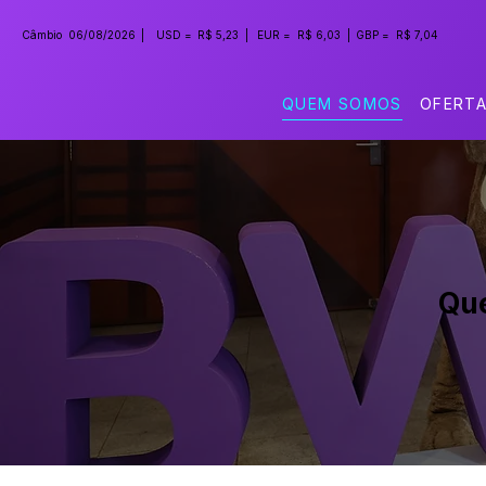
Câmbio
06/08/2026
|
USD =
R$ 5,23
|
EUR =
R$ 6,03
|
GBP =
R$ 7,04
QUEM SOMOS
OFERT
Qu