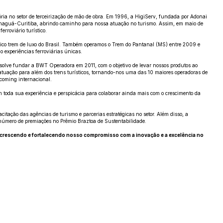
ria no setor de terceirização de mão de obra. Em 1996, a HigiServ, fundada por Adonai
aranaguá-Curitiba, abrindo caminho para nossa atuação no turismo. Assim, em maio de
rroviário turístico.
co trem de luxo do Brasil. Também operamos o Trem do Pantanal (MS) entre 2009 e
experiências ferroviárias únicas.
esolve fundar a BWT Operadora em 2011, com o objetivo de levar nossos produtos ao
tuação para além dos trens turísticos, tornando-nos uma das 10 maiores operadoras de
ncoming internacional.
toda sua experiência e perspicácia para colaborar ainda mais com o crescimento da
itação das agências de turismo e parcerias estratégicas no setor. Além disso, a
 número de premiações no Prêmio Braztoa de Sustentabilidade.
s crescendo e fortalecendo nosso compromisso com a inovação e a excelência no