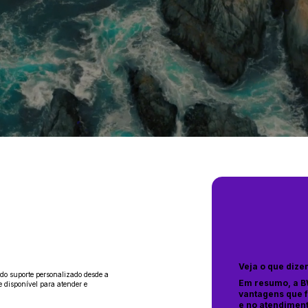
Veja o que dize
ndo suporte personalizado desde a
Em resumo, a B
 disponível para atender e
vantagens que f
e no atendiment