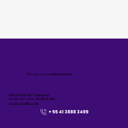
Nós reservamos
o melhor pra você
.
Atendimento BWT Operadora
De segunda a sexta,
das 8h às 20h
Sábado,
das 9h às 13h
+ 55 41 3888 3499