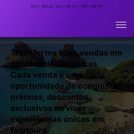
USD =
R$ 5,22
|
EUR =
R$ 6,03
|
GBP =
R$ 7,04
Transforme suas vendas em
oportunidades únicas
Cada venda é uma
oportunidade de conquistar
prêmios, descontos
exclusivos ou viver
experiências únicas em
famtours.