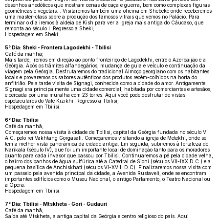
desenhos anedóticos que mostram cenas de caça e guerra, bem como complexas figuras
geométricas e vegetais. . Visitaremos também uma oficina em Shebeke onde receberemos
uma master-class sobre a produção dos famosos vitrais que vemos no Palácio. Para
terminar o dia iremos à aldeia de Kish para ver a Igreja mais antiga do Cáucaso, que
remonta ao século I. Regresso a Sheki;
Hospedagem em Sheki.
5° Dia: Sheki - Frontera Lagodekhi - Tbilisi
Café da manhã;
Mais tarde, iremos em direção ao ponto fronteiriço de Lagodekhi, entre o Azerbaijão e a
Geórgia. Após os trâmites alfandegários, mudança de guia e veículo e continuação da
viagem pela Geórgia. Desfrutaremos do tradicional Almoço georgiano com os habitantes
locais e provaremos os sabores autênticos dos produtos recém-colhidos na horta do
anfitrião. Pela tarde visita de Signagi, conhecida como a cidade do amor. Antigamente
Signagi era principalmente uma cidade comercial, habitada por comerciantes e artesãos,
e cercada por uma muralha com 23 torres. Aqui você pode desfrutar de vistas
espetaculares do Vale Kizikhi. Regresso a Tbilisi;
Hospedagem em Tbilisi.
6° Dia: Tbilisi
Café da manhã;
Começaremos nossa visita à cidade de Tbilisi, capital da Geórgia fundada no século V
A.C. pelo rei Vakhtang Gorgasali. Começaremos visitando a igreja de Metekhi, onde se
tem a melhor vista panorâmica da cidade antiga. Em seguida, subiremos à fortaleza de
Narikala (século IV), que foi um importante local de dominação tanto para os moradores
quanto para cada invasor que passou por Tbilisi. Continuaremos a pé pela cidade velha,
o bairro dos banhos de água sulfúrica até a Catedral de Sioni (séculos VII-IXX D.C.) e a
pequena basílica de Anchiskhati (séculos VI-XVIII D.C). Finalizaremos nossa visita com
um passeio pela avenida principal da cidade, a Avenida Rustaveli, onde se encontram
importantes edifícios como o Museu Nacional, o antigo Parlamento, o Teatro Nacional ou
a Ópera.
Hospedagem em Tbilisi.
7° Dia: Tbilisi - Mtskheta - Gori - Gudauri
Café da manhã;
Saída até Mtskheta, a antiga capital da Geórgia e centro religioso do país. Aqui