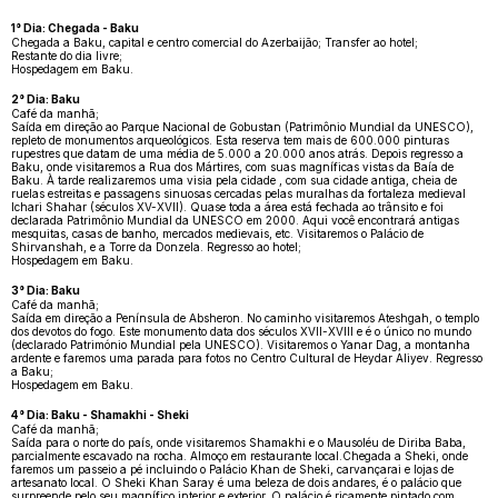
1° Dia: Chegada - Baku
Chegada a Baku, capital e centro comercial do Azerbaijão; Transfer ao hotel;
Restante do dia livre;
Hospedagem em Baku.
2° Dia: Baku
Café da manhã;
Saída em direção ao Parque Nacional de Gobustan (Patrimônio Mundial da UNESCO),
repleto de monumentos arqueológicos. Esta reserva tem mais de 600.000 pinturas
rupestres que datam de uma média de 5.000 a 20.000 anos atrás. Depois regresso a
Baku, onde visitaremos a Rua dos Mártires, com suas magníficas vistas da Baía de
Baku. À tarde realizaremos uma visia pela cidade , com sua cidade antiga, cheia de
ruelas estreitas e passagens sinuosas cercadas pelas muralhas da fortaleza medieval
Ichari Shahar (séculos XV-XVII). Quase toda a área está fechada ao trânsito e foi
declarada Patrimônio Mundial da UNESCO em 2000. Aqui você encontrará antigas
mesquitas, casas de banho, mercados medievais, etc. Visitaremos o Palácio de
Shirvanshah, e a Torre da Donzela. Regresso ao hotel;
Hospedagem em Baku.
3° Dia: Baku
Café da manhã;
Saída em direção a Península de Absheron. No caminho visitaremos Ateshgah, o templo
dos devotos do fogo. Este monumento data dos séculos XVII-XVIII e é o único no mundo
(declarado Património Mundial pela UNESCO). Visitaremos o Yanar Dag, a montanha
ardente e faremos uma parada para fotos no Centro Cultural de Heydar Aliyev. Regresso
a Baku;
Hospedagem em Baku.
4° Dia: Baku - Shamakhi - Sheki
Café da manhã;
Saída para o norte do país, onde visitaremos Shamakhi e o Mausoléu de Diriba Baba,
parcialmente escavado na rocha. Almoço em restaurante local.Chegada a Sheki, onde
faremos um passeio a pé incluindo o Palácio Khan de Sheki, carvançarai e lojas de
artesanato local. O Sheki Khan Saray é uma beleza de dois andares, é o palácio que
surpreende pelo seu magnífico interior e exterior. O palácio é ricamente pintado com