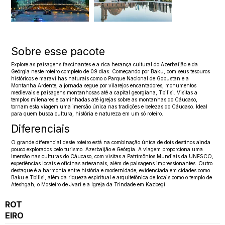
Sobre esse pacote
Explore as paisagens fascinantes e a rica herança cultural do Azerbaijão e da
Geórgia neste roteiro completo de 09 dias. Começando por Baku, com seus tesouros
históricos e maravilhas naturais como o Parque Nacional de Gobustan e a
Montanha Ardente, a jornada segue por vilarejos encantadores, monumentos
medievais e paisagens montanhosas até a capital georgiana, Tbilisi. Visitas a
templos milenares e caminhadas até igrejas sobre as montanhas do Cáucaso,
tornam esta viagem uma imersão única nas tradições e belezas do Cáucaso. Ideal
para quem busca cultura, história e natureza em um só roteiro.
Diferenciais
O grande diferencial deste roteiro está na combinação única de dois destinos ainda
pouco explorados pelo turismo: Azerbaijão e Geórgia. A viagem proporciona uma
imersão nas culturas do Cáucaso, com visitas a Patrimônios Mundiais da UNESCO,
experiências locais e oficinas artesanais, além de paisagens impressionantes. Outro
destaque é a harmonia entre história e modernidade, evidenciada em cidades como
Baku e Tbilisi, além da riqueza espiritual e arquitetônica de locais como o templo de
Ateshgah, o Mosteiro de Jvari e a Igreja da Trindade em Kazbegi.
ROT
EIRO