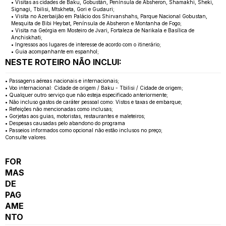
• Visitas as cidades de Baku, Gobustán, Península de Absheron, Shamakhi, Sheki,
Signagi, Tbilisi, Mtskheta, Gori e Gudauri;
• Visita no Azerbaijão em Palácio dos Shirvanshahs, Parque Nacional Gobustan,
Mesquita de Bibi Heybat, Península de Absheron e Montanha de Fogo;
• Visita na Geórgia em Mosteiro de Jvari, Fortaleza de Narikala e Basílica de
Anchiskhati;
• Ingressos aos lugares de interesse de acordo com o itinerário;
• Guia acompanhante em espanhol;
NESTE ROTEIRO NÃO INCLUI:
• Passagens aéreas nacionais e internacionais;
• Voo internacional: Cidade de origem / Baku - Tbilisi / Cidade de origem;
• Qualquer outro serviço que não esteja especificado anteriormente;
• Não incluso gastos de caráter pessoal como: Vistos e taxas de embarque;
• Refeições não mencionadas como inclusas;
• Gorjetas aos guias, motoristas, restaurantes e maleteiros;
• Despesas causadas pelo abandono do programa
• Passeios informados como opcional não estão inclusos no preço;
Consulte valores.
FOR
MAS
DE
PAG
AME
NTO