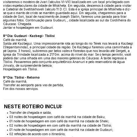
visitaremos o mosteiro de Jvari (séculos VI-VII) localizado em um local privilegiado com
vistas espetaculares da cidade de Mtskheta. Em seguida, descemos à cidade para visitar
a Catedral de Svetitskhoveli (século 11 D.C). Esta é a igreja principal de Mtskheta e diz-
se que o manto de cristo se mantém guardado aqui. Em seguida, chegaremos para a
cidade de Gori, local de nascimento de Joseph Stalin, faremos uma parada para tirar
algumas fotos. Continuação para Gudauri, , cidade localizada ao sul da Cordilheira do
Cáucaso. Chegada.
Jantar e hospedagem em Gudauri.
8° Dia: Gudauri - Kazbegi- Tbilisi
Café da manhã;
Saída até Kazbegui. Uma impressionante rota ao longo do rio Térek nos levará a Kazbegi
(Stepantsminda), a principal cidade da região. De Kazbegui faremos uma caminhada a
pé (aprox. 3 horas), subiremos por belos vales e florestas que nos levarão até Gergeti, a
Igreja da Trindade localizada a 2170m. acima do nível do mar. Se o tempo permitir, você
poderá dar uma olhada em uma das maiores geleiras do Cáucaso. À tarde regresso a
Tbilisi. Passaremos pelo conjunto arquitetônico Ananuri e pelo reservatório de água
Jinvaly, de surpreendente beleza;
Hospedagem em Tbilisi.
9° Dia: Tbilisi - Retorno
Café da manhã;
Transfer ao aeroporto para voo de partida;
Fim dos nossos serviços.
NESTE ROTEIRO INCLUI:
• Transfer de chegada e saída;
• 03 noites de hospedagem com café da manhã na cidade de Baku;
• 01 noite de hospedagem em com café da manhã na cidade de Sheki;
• 02 noites de hospedagem em com café da manhã na cidade de Tbilisi;
• 01 noite de hospedagem em com café da manhã na cidade de Gudauri;
• 02 refeições de acordo com o itinerário;