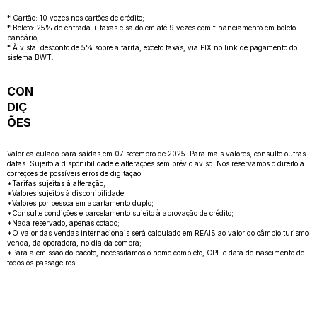
* Cartão: 10 vezes nos cartões de crédito;
* Boleto: 25% de entrada + taxas e saldo em até 9 vezes com financiamento em boleto
bancário;
* À vista: desconto de 5% sobre a tarifa, exceto taxas, via PIX no link de pagamento do
sistema BWT.
CON
DIÇ
ÕES
Valor calculado para saídas em 07 setembro de 2025. Para mais valores, consulte outras
datas. Sujeito a disponibilidade e alterações sem prévio aviso. Nos reservamos o direito a
correções de possíveis erros de digitação.
*Tarifas sujeitas à alteração;
*Valores sujeitos à disponibilidade;
*Valores por pessoa em apartamento duplo;
*Consulte condições e parcelamento sujeito à aprovação de crédito;
*Nada reservado, apenas cotado;
*O valor das vendas internacionais será calculado em REAIS ao valor do câmbio turismo
venda, da operadora, no dia da compra;
*Para a emissão do pacote, necessitamos o nome completo, CPF e data de nascimento de
todos os passageiros.