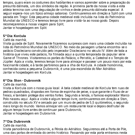
tempos, quais eram os costumes dos habitantes e vamos aprender sobre a preparação do
presunto dálmata, um dos símbolos da região. A primeira parte da nossa visita a esta
aldeia termina com uma degustação de vinhos e deste presunto dálmata especial. A
seguir espera-nos um típico almoço saboroso. Continuaremos em direção a Split com uma
parada em Trogir. Esta pequena cidade medieval está incluída na lista do Património
Mundial da UNESCO e teremos tempo livre para visitá-la ao nosso gosto. Depois
recomeçaremos a nossa viagem para Split;
Jantar e hospedagem em Split.
5° Dia: Korčula
Café da manhã;
Visita guiada de Split. Novamente ficaremos surpresos com mais uma cidade incluída na
lista do Patrimônio Mundial da UNESCO. No meio da paisagem urbana encontra-se o
palácio Diocleciano construído pelo imperador Diocleciano no século IV. Além de toda a
história que viveu este palácio, foi filmada aqui a quinta temporada da popular série
Game of Thrones. Visitaremos os porões do Palácio, o Peristilo, a Catedral e o Templo de
Júpiter. Após a visita, teremos tempo livre para almoçar e passear um pouco mais por esta
fascinante cidade, e à tarde partiremos para a ilha de Korčula. A cidade homónima,
conhecida como a pequena Dubrovnik, é uma joia escondida do Mar Adriático.
Jantar e hospedagem em Korčula.
6° Dia: Ston - Dubrovnik
Café da manhã;
Visita a Korčula com o nosso guia local. A bela cidade medieval de Korčula tem ruas de
pedras quadradas, dispostas em forma de espinha de peixe, o que garante o fluxo de ar
fresco, e também protege dos ventos fortes. Segundo a lenda, o famoso explorador Marco
Polo nasceu aqui. Após a visita e algum tempo livre, continuaremos em direção a Ston,
construído no século XV e cercado por um muro de pedra de 5,5 quilómetros, o segundo
mais longo do mundo. Vamos almoçar em um restaurante local e depois desfrutar de
algum tempo livre antes de continuar para Dubrovnik;
Jantar e hospedagem em Dubrovnik.
7° Dia: Dubrovnik
Café da manhã;
Visita panorâmica de Dubrovnik, a Pérola do Adriático. Seguiremos até a Porta de Pile,
uma das portas de entrada do centro histórico. Passando por esta porta entramos nesta