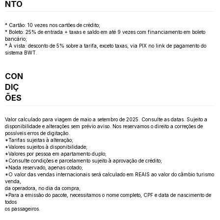
NTO
* Cartão: 10 vezes nos cartões de crédito;
* Boleto: 25% de entrada + taxas e saldo em até 9 vezes com financiamento em boleto
bancário;
* À vista: desconto de 5% sobre a tarifa, exceto taxas, via PIX no link de pagamento do
sistema BWT.
CON
DIÇ
ÕES
Valor calculado para viagem de maio a setembro de 2025. Consulte as datas. Sujeito a
disponibilidade e alterações sem prévio aviso. Nos reservamos o direito a correções de
possíveis erros de digitação.
*Tarifas sujeitas à alteração;
*Valores sujeitos à disponibilidade;
*Valores por pessoa em apartamento duplo;
*Consulte condições e parcelamento sujeito à aprovação de crédito;
*Nada reservado, apenas cotado;
*O valor das vendas internacionais será calculado em REAIS ao valor do câmbio turismo
venda,
da operadora, no dia da compra;
*Para a emissão do pacote, necessitamos o nome completo, CPF e data de nascimento de
todos
os passageiros.