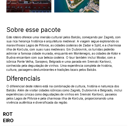
Sobre esse pacote
Este roteiro oferece uma imersão cultural pelos Balcãs, começando por Zagreb, com
sua rica herança histórica e arquitetura medieval. A viagem segue explorando os
maravilhosos Lagos de Plitvice, as cidades costeiras de Zadar e Split, e a charmosa
ilha de Korčula, com suas ruas medievais. Em Dubrovnik, os turistas poderão
admirar a famosa cidade murada, enquanto em Montenegro, as cidades de Kotor e
Budva encantam com sua beleza costeira. O tour também inclui Mostar, com a
icônica Ponte Velha, Sarajevo, Belgrado e uma parada em Sremski Karlovci,
conhecida pela degustação de vinhos. Uma experiência completa de história,
cultura, paisagens deslumbrantes e tradições locais pelos Balcãs.
Diferenciais
O diferencial deste roteiro está na combinação de cultura, história e natureza dos
Balcãs. Além de visitar cidades icônicas como Zagreb, Dubrovnik e Belgrado, inclui
experiências únicas como degustações de vinhos em Sremski Karlovci, passeios
pelos Lagos de Plitvice e pela charmosa ilha de Korčula, proporcionando uma
vivência autêntica e diversificada da região.
ROT
EIRO