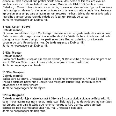
cidade murada especial que praticamente não mudou desde os tempos medievais e
também está incluída na lista do Património Mundial da UNESCO. Visitaremos a
Catedral, o Mosteiro Franciscano e a armácia, que é a terceira mais antiga da Europa e a
mais antiga ainda em funcionamento. Após a visita, teremos toda a tarde livre. Podemos
aproveitar esse tempo para almoçar em um restaurante bom, talvez dar uma volta pelas
muralhas, andar pelas ruas da cidade ou fazer um passeio de barco;
Jantar e hospedagem em Dubrovnik.
8° Dia: Kotor - Budva
Café da manhã;
O nosso novo destino hoje é Montenegro. Passaremos ao longo da costa da maravilhosa
Baía de Kotor até chegarmos à cidade velha de Kotor. Visita da bela cidade amuralhada
com guia local. Após o tempo livre partiremos para Budva, o destino turístico mais
popular do país. Resto do dia livre. De tarde regresso a Dubrovnik;
Jantar e hospedagem em Dubrovnik.
9° Dia: Mostar
Café da manhã;
Saída para Mostar. Visita ao símbolo da cidade, “A Ponte Velha”, construída em pedra no
século XVI e à Casa Turca. Após a visita, almoço em restaurante local;
Jantar e hospedagem em Mostar.
10° Dia: Sarajevo
Café da manhã;
Saída para Sarajevo. Chegada à capital da Bósnia e Herzegovina. A visita à cidade
inclui o pitoresco bazar “Bas Carsija” e a Mesquita Husref Beg. Tarde livre para
atividades de carácter pessoal;
Jantar e hospedagem em Sarajevo.
11° Dia: Belgrado
Café da manhã; Hoje viajaremos até à Sérvia e à sua capital, a cidade de Belgrado. No
caminho almoçaremos num restaurante local. Belgrado é uma das cidades mais antigas
da Europa, com uma história que remonta há quase 7.000 anos, sendo também
conhecida pela sua vibrante vida noturna. Chegada a Belgrado;
Jantar e hospedagem em Belgrado.