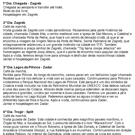
1° Dia: Chegada - Zagreb
Chegada ao aeroporto e transfer até hotel;
Resto do dia livre;
Hospedagem em Zagreb.
2° Dia: Zagreb
Café da manhã;
Visita guiada de Zagreb com visão panorâmica. Passaremos pela parte histórica da
cidade, chamada Cidade Alta, o centro medieval com a Igreja de São Marcos, a Catedral e
assim chamada Porta da Pedra, que hoje é um centro de devoção cristã, já que aí se
encontra a imagem da Virgem Maria da Porta de Pedra, Santa Padroeira de Zagreb, que
milagrosamente sobreviveu a um grande incêndio na cidade em 1731. Também
conheceremos a praça central de Zagreb, chamada "Trg bana Josipa Jelacica" em
homenagem ao regente Josip Jelacic, que é o ponto de encontro mais popular da cidade.
Após a visita, teremos tempo livre para almoçar e desfrutar desta maravilhosa cidade;
Jantar e hospedagem em Zagreb.
3° Dia: Lagos de Plitvice - Zadar
Café da manhã;
Partida para Plitvice. Ao longo do caminho, vamos parar em um belíssimo lugar chamado
Rastoke que irá nos deliciar a vista com as suas cascatas. Continuaremos para Plitvice e
visitaremos o Parque Nacional dos Lagos de Plitvice. Este parque é um dos símbolos da
Croácia e está incluído na lista do Património Mundial da UNESCO. Esta beleza natural
é uma das joias da Croácia. Através deste imenso parque estendem-se dezasseis lagos,
pequenos e grandes, unidos por noventa e duas cascatas. Faremos um passeio a pé e
outro de barco no Lago Kozjak. Poderemos apreciar as águas cristalinas e ver os
diferentes tipos de flora e fauna. Após a visita, continuamos para Zadar;
Jantar e hospedagem em Zadar.
4° Dia: Trogir - Split
Café da manhã;
Visita guiada de Zadar. Esta cidade é conhecida pelo magnífico passeio marítimo, o
Órgão do Mar, a Saudação ao Sol, o presunto dálmata e o licor “Maraschino”. Com o
nosso guia vamos ver o Fórum Romano, a Igreja de São Donato, a Catedral de Santa
Anastácia (chamada Stosija), a rua Kalelarga e as muralhas. Continuaremos em direção
à aldeia Pakovo, no interior da Dalmácia, onde vamos ver como se vivia em outros