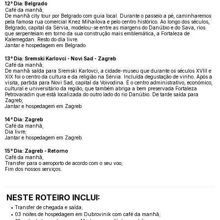
12° Dia: Belgrado
Café da manhã;
De manhã city tour por Belgrado com guia local. Durante o passeio a pé, caminharemos
pela famosa rua comercial Knez Mihailova e pelo centro histórico. Ao longo dos séculos,
Belgrado, capital da Sérvia, modelou-se entre as margens do Danúbio e do Sava, rios
que serpenteiam em torno da sua construção mais emblemática, a Fortaleza de
Kalemegdan. Resto do dia livre.
Jantar e hospedagem em Belgrado.
13° Dia: Sremski Karlovci - Novi Sad - Zagreb
Café da manhã;
De manhã saída para Sremski Karlovci, a cidade-museu que durante os séculos XVIII e
XIX foi o centro da cultura e da religião na Sérvia. Incluída degustação de vinho. Após a
visita, partida para Novi Sad, capital da Voivodina. É o centro administrativo, económico,
cultural e universitário da região, que também abriga a bem preservada Fortaleza
Petrovaradin que está localizada do outro lado do rio Danúbio. De tarde saída para
Zagreb;
Jantar e hospedagem em Zagreb.
14° Dia: Zagreb
Café da manhã;
Dia livre;
Jantar e hospedagem em Zagreb.
15° Dia: Zagreb - Retorno
Café da manhã;
Transfer para o aeroporto de acordo com o seu voo;
Fim dos nossos serviços.
NESTE ROTEIRO INCLUI:
• Transfer de chegada e saída;
• 03 noites de hospedagem em Dubrovinik com café da manhã;