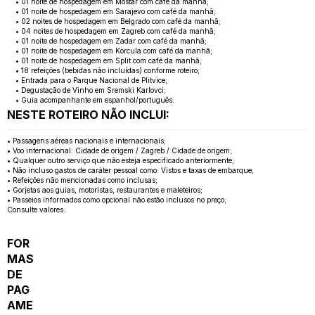
• 01 noite de hospedagem em Mostar com café da manhã;
• 01 noite de hospedagem em Sarajevo com café da manhã;
• 02 noites de hospedagem em Belgrado com café da manhã;
• 04 noites de hospedagem em Zagreb com café da manhã;
• 01 noite de hospedagem em Zadar com café da manhã;
• 01 noite de hospedagem em Korcula com café da manhã;
• 01 noite de hospedagem em Split com café da manhã;
• 18 refeições (bebidas não incluídas) conforme roteiro;
• Entrada para o Parque Nacional de Plitvice;
• Degustação de Vinho em Sremski Karlovci;
• Guia acompanhante em espanhol/português.
NESTE ROTEIRO NÃO INCLUI:
• Passagens aéreas nacionais e internacionais;
• Voo internacional: Cidade de origem / Zagreb / Cidade de origem;
• Qualquer outro serviço que não esteja especificado anteriormente;
• Não incluso gastos de caráter pessoal como: Vistos e taxas de embarque;
• Refeições não mencionadas como inclusas;
• Gorjetas aos guias, motoristas, restaurantes e maleteiros;
• Passeios informados como opcional não estão inclusos no preço;
Consulte valores.
FOR
MAS
DE
PAG
AME