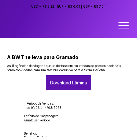
USD =
R$ 5,22
|
EUR =
R$ 6,03
|
GBP =
R$ 7,04
A BWT te leva para Gramado
As 11 agências de viagens que se destacarem em vendas de pacotes nacionais,
serão convidadas para um famtour exclusivo para a Serra Gaúcha.
Download Lâmina
Período de Vendas:
de 01/06 a 14/08/2026
Período de Hospedagem:
Qualquer Período
Benefício