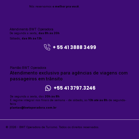
Nós reservamos
o melhor pra você
.
Atendimento BWT Operadora
De segunda a sexta,
das 8h às 20h
Sábado,
das 9h às 13h
+ 55 41 3888 3499
Plantão BWT Operadora
Atendimento exclusivo para agências de viagens com
passageiros em trânsito
+55 41 3797.3246
De segunda a sexta, das
20h às 8h
E regime integral nos finais de semana - de sábado, às
13h até às 8h
de segunda-
feira
plantao@bwtoperadora.com.br
© 2026 - BWT Operadora de Turismo.
Todos os direitos reservados.