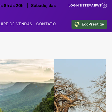
as 8h às 20h
|
Sábado, das
LOGIN SISTEMA BWT
UIPE DE VENDAS
CONTATO
EcoPrestige