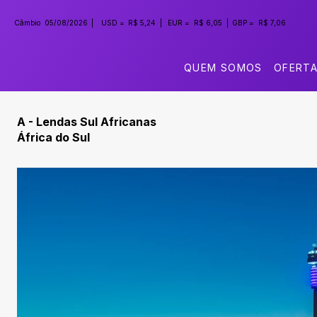
Câmbio
05/08/2026
|
USD =
R$ 5,24
|
EUR =
R$ 6,05
|
GBP =
R$ 7,06
QUEM SOMOS
OFERT
A - Lendas Sul Africanas
África do Sul