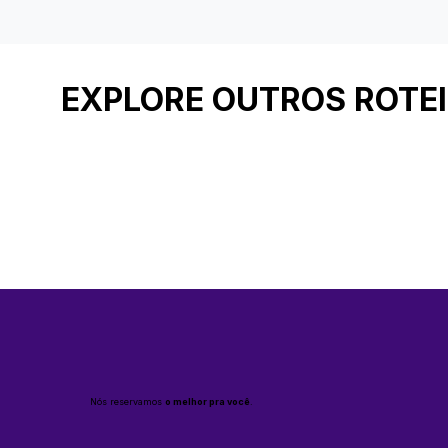
EXPLORE OUTROS ROTE
Nós reservamos
o melhor pra você
.