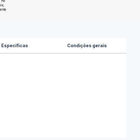
i no
is,
ante
 Específicas
Condições gerais