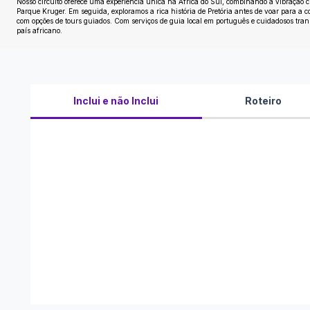
Nosso circuito oferece uma experiência única na África do Sul, combinando a vibração
Parque Kruger. Em seguida, exploramos a rica história de Pretória antes de voar para a c
com opções de tours guiados. Com serviços de guia local em português e cuidadosos tran
país africano.
Inclui e não Inclui
Roteiro