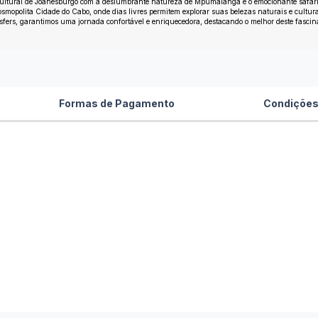
 cultural de Joanesburgo com a deslumbrante natureza de Mpumalanga e o emocionante safar
osmopolita Cidade do Cabo, onde dias livres permitem explorar suas belezas naturais e cultura
sfers, garantimos uma jornada confortável e enriquecedora, destacando o melhor deste fascin
Formas de Pagamento
Condições