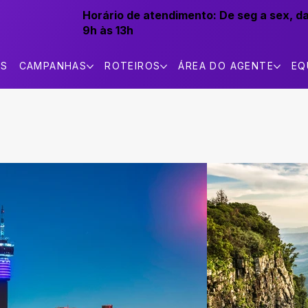
Horário de atendimento:
De seg a sex, d
9h às 13h
AS
CAMPANHAS
ROTEIROS
ÁREA DO AGENTE
EQ