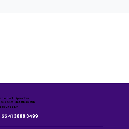
ento BWT Operadora
da a sexta,
das 8h às 20h
das 9h às 13h
+ 55 41 3888 3499