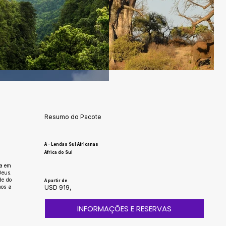
Resumo do Pacote
A - Lendas Sul Africanas
África do Sul
da em
Deus.
de do
A partir de
mos a
USD 919,
INFORMAÇÕES E RESERVAS