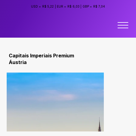
USD =
R$ 5,22
|
EUR =
R$ 6,03
|
GBP =
R$ 7,04
Capitais Imperiais Premium
Áustria