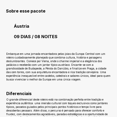
Sobre esse pacote
Áustria
09 DIAS / 08 NOITES
Ainda sem avaliações
Embarque em uma jornada encantadora pelas joias da Europa Central com um
roteiro cuidadosamente planejado que combina cultura, história e paisagens
deslumbrantes. Comece por Viena, onde o charme imperial e a elegância dos
palácios o receberão com um jantar típico austríaco. Encante-se com a
grandiosidade de Budapeste, a Pérola do Danúbio, e finalize em Praga, a cidade
das cem torres, com sua arquitetura encantadora e rica tradição cervejeira. Uma
experiência inesquecível entre castelos, catedrais e sabores únicos, ideal para quem
busca vivenciar o melhor da Europa em uma única viagem.
Diferenciais
O grande diferencial deste roteiro está na combinação perfeita entre tradição e
experiência autêntica: uma imersão cultural com toques exclusivos como jantares
típicos, passeios guiados pelos principais pontos históricos e tempo livre para
descobertas pessoais. Além disso, o percurso é pensado para oferecer conforto e
fluidez, com deslocamentos agradáveis, paradas estratégicas e a oportunidade de