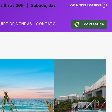
as 8h às 20h
|
Sábado, das
LOGIN SISTEMA BWT
UIPE DE VENDAS
CONTATO
EcoPrestige