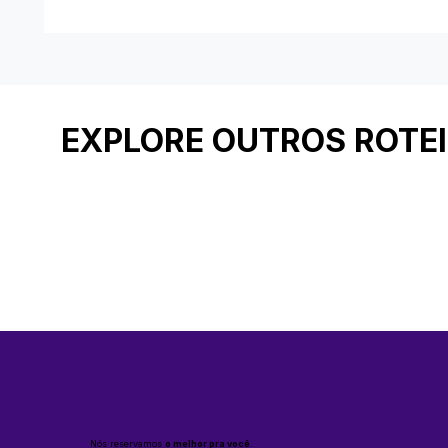
EXPLORE OUTROS ROTE
Nós reservamos
o melhor pra você
.