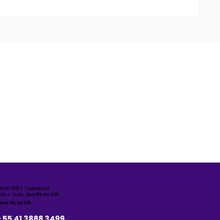
ento BWT Operadora
da a sexta,
das 8h às 20h
das 9h às 13h
+ 55 41 3888 3499