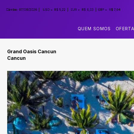
Câmbio
07/08/2026
|
USD =
R$ 5,22
|
EUR =
R$ 6,03
|
GBP =
R$ 7,04
QUEM SOMOS
OFERT
Grand Oasis Cancun
Cancun