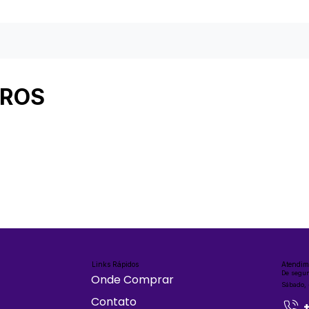
IROS
Links Rápidos
Atendim
De segun
Onde Comprar
Sábado,
Contato