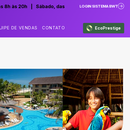
as 8h às 20h
|
Sábado, das
LOGIN SISTEMA BWT
UIPE DE VENDAS
CONTATO
EcoPrestige