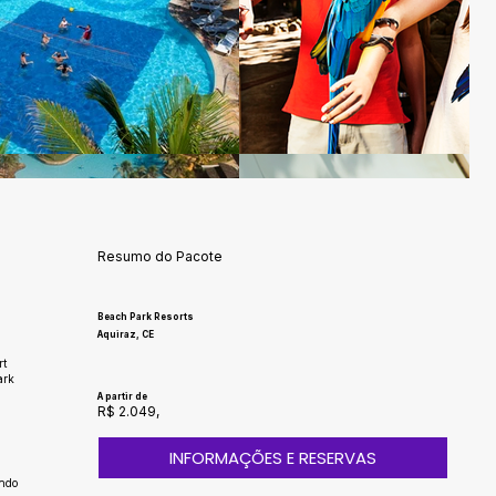
Resumo do Pacote
Beach Park Resorts
Aquiraz, CE
rt
ark
A partir de
R$ 2.049,
INFORMAÇÕES E RESERVAS
indo