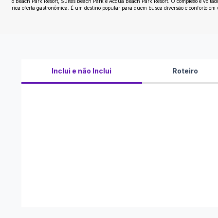
o Beach Park Resort, Suites Beach Park e Acqua Beach Park Resort. O complexo é voltad
rica oferta gastronômica. É um destino popular para quem busca diversão e conforto em
Inclui e não Inclui
Roteiro