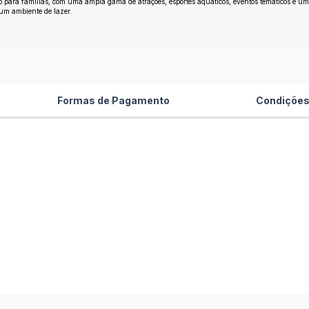
o para famílias, com uma ampla gama de atrações, esportes aquáticos, eventos temáticos e u
 um ambiente de lazer.
Formas de Pagamento
Condições