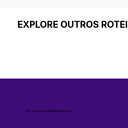
EXPLORE OUTROS ROTE
Nós reservamos
o melhor pra você
.