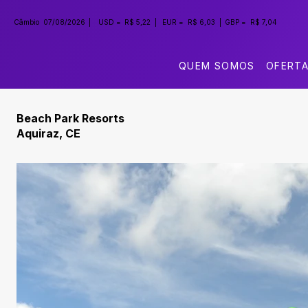
Câmbio
07/08/2026
|
USD =
R$ 5,22
|
EUR =
R$ 6,03
|
GBP =
R$ 7,04
QUEM SOMOS
OFERT
Beach Park Resorts
Aquiraz, CE