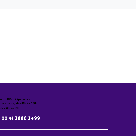
ento BWT Operadora
da a sexta,
das 8h às 20h
das 9h às 13h
+ 55 41 3888 3499