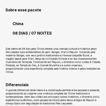
Sobre esse pacote
China
08 DIAS / 07 NOITES
Ainda sem avaliações
Este roteiro de 08 dias pela China oferece uma imersão cultural e histórica pelas
três cidades mais emblemáticas do país: Xangai, Xi’an e Pequim. Iniciando pela
moderna Xangai, com seus jardins tradicionais e o famoso calçadão Bund, a
viagem segue para Xi’an, berço da civilização chinesa e lar dos impressionantes
Guerreiros de Terracota. Finalizando em Pequim, o itinerário inclui visitas à Cidade
Proibida, ao Templo do Céu, à Grande Muralha e a outros imperiais,
proporcionando uma experiência completa pela história milenar e pelas tradições da
China.
Diferenciais
O grande diferencial deste roteiro é a combinação perfeita entre passado e presente,
proporcionando ao viajante uma vivência completa da China tradicional e
contemporânea. Além das visitas aos principais ícones históricos, o itinerário inclui
experiências autênticas, como passeio de triciclo pelos becos antigos de Pequim e
almoço típico com degustação do tradicional Pato Laqueado.