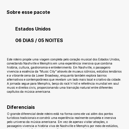
Sobre esse pacote
Estados Unidos
06 DIAS / 05 NOITES
Ainda sem avaliações
Este roteiro propõe uma viagem completa pelo coração musical dos Estados Unidos,
conectando Nashville e Memphis em uma experiência imersiva que combina
história, cultura, gastronomia e entretenimento. Em Nashville, o passageiro
vivencia a essência da “Music City” através de museus icônicos, estúdios lendários
e a vibrante cena da Lower Broadway, enquanto também explora bairros
alternativos e contemporâneos que revelam um lado mais local e criativo da cidade.
A jornada segue para Memphis, berço do rock’n’roll e referência mundial em soul
music e direitos civis, proporcionando uma transição natural entre diferentes
capítulos da música americana.
Diferenciais
O grande diferencial deste roteiro está na forma como ele vai além dos pontos
turísticos tradicionais e constrói uma experiência realmente completa e imersiva
pelo universo da música americana. Em vez de apenas visitar atrações, o
passageiro vivencia a história viva de Nashville e Memphis por meio de estúdios,