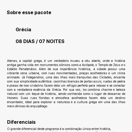
Sobre esse pacote
Grécia
08 DIAS / 07 NOITES
Ainda sem avaliações
Atenas, a capital grega, é um verdadeiro museu a céu aberto, onde a história
antiga ganha vida em monumentos icônicos como a Acrópole, o Templo de Zeus e o
Estádio Panatenáico. Além de sua importância histórica, a cidade possui uma
vibrante cena urbana, com ruas movimentadas, praças acolhedoras e um clima
animado. Já Folegandros, uma das ilhas mais tranquilas das Cíclades, encanta
com sua simplicidade autêntica: casinhas brancas de portas azuis, ruelas de pedra
e praias de mar cristalino fazem dela um refúgio perfeito para relaxar e se conectar
com a verdadeira essência da Grécia. Por sua vez, Ios combina charme e beleza
natural com um toque de história, sendo conhecida como o lugar de descanso de
Homero. Suas ruas floridas e atmosfera acolhedora fazem dela um destino
encantador, ideal para explorar a natureza e a cultura grega em uma das ilhas
mais cênicas do arquipélago.
Diferenciais
O grande diferencial deste programa é a combinação única entre história,