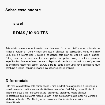
Sobre esse pacote
Israel
11 DIAS / 10 NOITES
Ainda sem avaliações
Este roteiro oferece uma imersão completa nas riquezas históricas e culturais de
Israel e Jordânia. Com visitas aos locais bíblicos de Jerusalém, como o Santo
Sepulcro e o Monte das Oliveiras, passando pelo Mar da Galileia, até a mágica
Petra, com seus monumentos esculpidos na pedra rosa, o roteiro promete
experiências únicas e inesquecíveis. Explorando desde as maravilhas antigas até
os encantos modernos, como Tel Aviv e Haifa, cada dia é uma nova descoberta que
combina história, espiritualidade e paisagens deslumbrantes.
Diferenciais
Este roteiro se destaca pela combinação única de destinos sagrados e históricos em
Israel, como Jerusalém e o Mar da Galileia, com a incrível Petra, na Jordânia. A
viagem oferece uma imersão cultural profunda, visitando locais bíblicos
importantes, como o Monte Nebo e Jerash, além de momentos de lazer no Mercado
Mahane Yehuda e Mar Morto, tornando a experiência ainda mais rica e
diversificada.