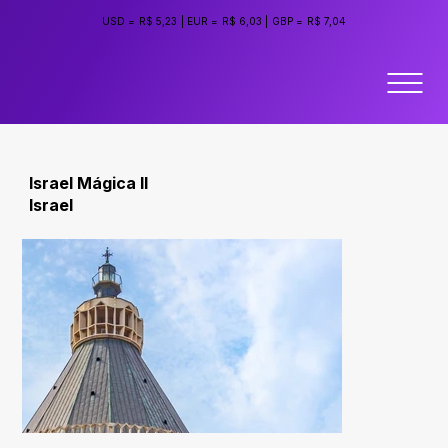
USD =
R$ 5,23
|
EUR =
R$ 6,03
|
GBP =
R$ 7,04
Israel Mágica II
Israel