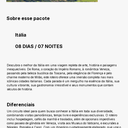
Sobre esse pacote
Itália
08 DIAS / 07 NOITES
Ainda sem avaliações
Descubra o melhor da Itália em uma viagem repleta de arte, história e paisagens
inesquecíveis. De Roma, o coração do Império Romano, à romântica Veneza,
passando pela beleza bucólica da Toscana, pela elegância de Florença e pelo
charme moderno de Milão, este roteiro oferece uma imersão completa nas mais
icônicas cidades italianas. Cada parada é um mergulho na essência da Itália, sua
cultura vibrante, sua gastronomia irresistível e seus monumentos que contam
séculos de história.
Diferenciais
Um circuito ideal para quem busca conhecer a Itália em toda sua diversidade,
combinando visitas panorâmicas, tempo livre e experiências exclusivas. O roteiro
inclui hospedagem, cafés da manhã e traslados, além de opcionais imperdíveis
como passeio de gôndola em Veneza, visita aos Museus do Vaticano, e excursões a
Nápoles, Pompéia e Capri. Com um itinerário cuidadosamente elaborado, que une o