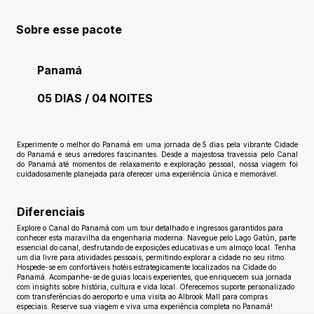
Sobre esse pacote
Panamá
05 DIAS / 04 NOITES
Ainda sem avaliações
Experimente o melhor do Panamá em uma jornada de 5 dias pela vibrante Cidade
do Panamá e seus arredores fascinantes. Desde a majestosa travessia pelo Canal
do Panamá até momentos de relaxamento e exploração pessoal, nossa viagem foi
cuidadosamente planejada para oferecer uma experiência única e memorável.
Diferenciais
Explore o Canal do Panamá com um tour detalhado e ingressos garantidos para
conhecer esta maravilha da engenharia moderna. Navegue pelo Lago Gatún, parte
essencial do canal, desfrutando de exposições educativas e um almoço local. Tenha
um dia livre para atividades pessoais, permitindo explorar a cidade no seu ritmo.
Hospede-se em confortáveis hotéis estrategicamente localizados na Cidade do
Panamá. Acompanhe-se de guias locais experientes, que enriquecem sua jornada
com insights sobre história, cultura e vida local. Oferecemos suporte personalizado
com transferências do aeroporto e uma visita ao Albrook Mall para compras
especiais. Reserve sua viagem e viva uma experiência completa no Panamá!