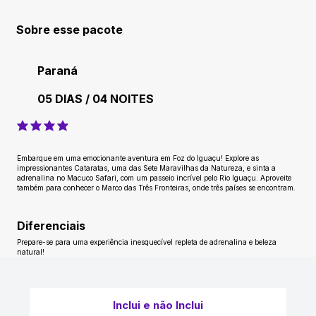
Sobre esse pacote
Paraná
05 DIAS / 04 NOITES
classificação média é 4 de 5
Embarque em uma emocionante aventura em Foz do Iguaçu! Explore as
impressionantes Cataratas, uma das Sete Maravilhas da Natureza, e sinta a
adrenalina no Macuco Safari, com um passeio incrível pelo Rio Iguaçu. Aproveite
também para conhecer o Marco das Três Fronteiras, onde três países se encontram.
Diferenciais
Prepare-se para uma experiência inesquecível repleta de adrenalina e beleza
natural!
Inclui e não Inclui