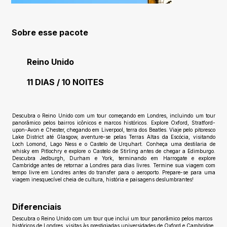
Sobre esse pacote
Reino Unido
11 DIAS / 10 NOITES
Ainda sem avaliações
Descubra o Reino Unido com um tour começando em Londres, incluindo um tour
panorâmico pelos bairros icônicos e marcos históricos. Explore Oxford, Stratford-
upon-Avon e Chester, chegando em Liverpool, terra dos Beatles. Viaje pelo pitoresco
Lake District até Glasgow, aventure-se pelas Terras Altas da Escócia, visitando
Loch Lomond, Lago Ness e o Castelo de Urquhart. Conheça uma destilaria de
whisky em Pitlochry e explore o Castelo de Stirling antes de chegar a Edimburgo.
Descubra Jedburgh, Durham e York, terminando em Harrogate e explore
Cambridge antes de retornar a Londres para dias livres. Termine sua viagem com
tempo livre em Londres antes do transfer para o aeroporto. Prepare-se para uma
viagem inesquecível cheia de cultura, história e paisagens deslumbrantes!
Diferenciais
Descubra o Reino Unido com um tour que inclui um tour panorâmico pelos marcos
históricos de Londres, visitas às prestigiadas universidades de Oxford e Cambridge,