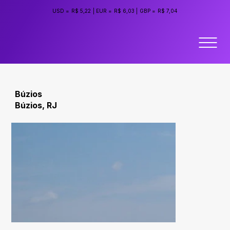
USD =
R$ 5,22
|
EUR =
R$ 6,03
|
GBP =
R$ 7,04
Búzios
Búzios, RJ