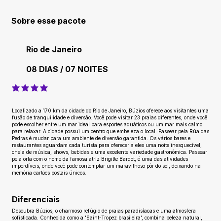
Sobre esse pacote
Rio de Janeiro
08 DIAS / 07 NOITES
classificação média é 4 de 5
Localizado a 170 km da cidade do Rio de Janeiro, Búzios oferece aos visitantes uma
fusão de tranquilidade e diversão. Você pode visitar 23 praias diferentes, onde você
pode escolher entre um mar ideal para esportes aquáticos ou um mar mais calmo
para relaxar. A cidade possui um centro que embeleza o local. Passear pela Rúa das
Pedras é mudar para um ambiente de diversão garantida. Os vários bares e
restaurantes aguardam cada turista para oferecer a eles uma noite inesquecível,
cheia de música, shows, bebidas e uma excelente variedade gastronômica. Passear
pela orla com o nome da famosa atriz Brigitte Bardot, é uma das atividades
imperdíveis, onde você pode contemplar um maravilhoso pôr do sol, deixando na
memória cartões postais únicos.
Diferenciais
Descubra Búzios, o charmoso refúgio de praias paradisíacas e uma atmosfera
sofisticada. Conhecida como a 'Saint-Tropez brasileira', combina beleza natural,