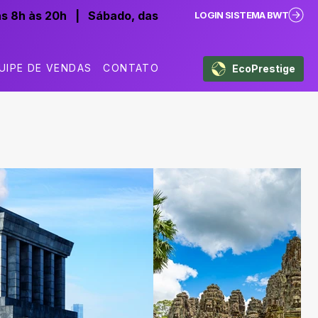
as 8h às 20h
|
Sábado, das
LOGIN SISTEMA BWT
UIPE DE VENDAS
CONTATO
EcoPrestige