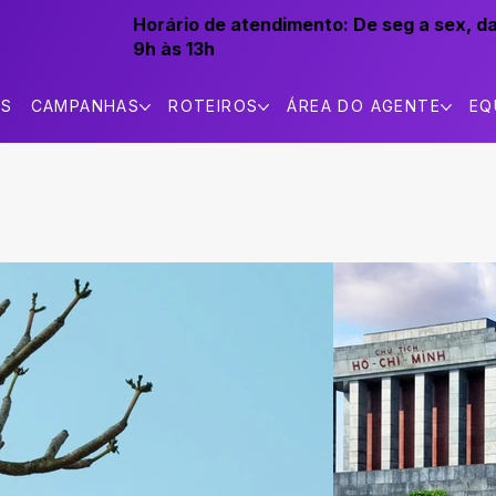
Horário de atendimento:
De seg a sex, d
9h às 13h
AS
CAMPANHAS
ROTEIROS
ÁREA DO AGENTE
EQ