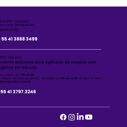
ento BWT Operadora
da a sexta,
das 8h às 20h
das 9h às 13h
+ 55 41 3888 3499
 BWT Operadora
imento exclusivo para agências de viagens com
geiros em trânsito
da a sexta, das
20h às 8h
 integral nos finais de semana - de sábado, às
13h até às 8h
de segunda-feira
@bwtoperadora.com.br
+55 41 3797.3246