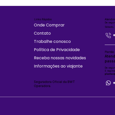
Links Rápidos
Atendim
De segun
Onde Comprar
Sábado,
Contato
Trabalhe conosco
Política de Privacidade
Plantão
Atend
Receba nossas novidades
passa
Informações ao viajante
De segun
E regime
plantao
Seguradora Oficial da BWT
Operadora.