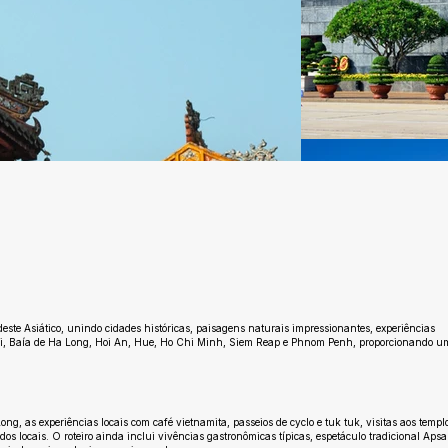
Ainda sem avaliações
ste Asiático, unindo cidades históricas, paisagens naturais impressionantes, experiências
anói, Baía de Ha Long, Hoi An, Hue, Ho Chi Minh, Siem Reap e Phnom Penh, proporcionando u
ong, as experiências locais com café vietnamita, passeios de cyclo e tuk tuk, visitas aos templ
s locais. O roteiro ainda inclui vivências gastronômicas típicas, espetáculo tradicional Apsa