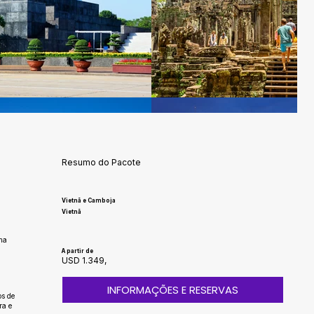
Resumo do Pacote
Vietnã e Camboja
Vietnã
ma
A partir de
USD 1.349,
INFORMAÇÕES E RESERVAS
os de
ra e