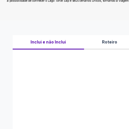
a possibilidade de conhecer o Lago Tonle Sap e seus cenários únicos, tornando a viagem
Inclui e não Inclui
Roteiro