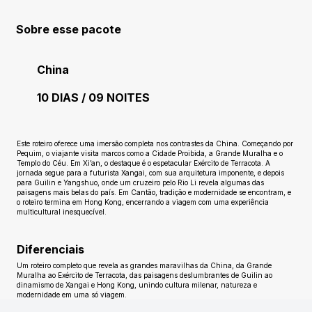
Sobre esse pacote
China
10 DIAS / 09 NOITES
Ainda sem avaliações
Este roteiro oferece uma imersão completa nos contrastes da China. Começando por
Pequim, o viajante visita marcos como a Cidade Proibida, a Grande Muralha e o
Templo do Céu. Em Xi’an, o destaque é o espetacular Exército de Terracota. A
jornada segue para a futurista Xangai, com sua arquitetura imponente, e depois
para Guilin e Yangshuo, onde um cruzeiro pelo Rio Li revela algumas das
paisagens mais belas do país. Em Cantão, tradição e modernidade se encontram, e
o roteiro termina em Hong Kong, encerrando a viagem com uma experiência
multicultural inesquecível.
Diferenciais
Um roteiro completo que revela as grandes maravilhas da China, da Grande
Muralha ao Exército de Terracota, das paisagens deslumbrantes de Guilin ao
dinamismo de Xangai e Hong Kong, unindo cultura milenar, natureza e
modernidade em uma só viagem.