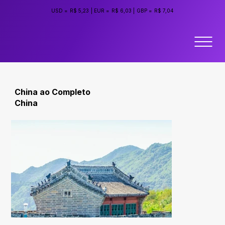
USD =
R$ 5,23
|
EUR =
R$ 6,03
|
GBP =
R$ 7,04
China ao Completo
China