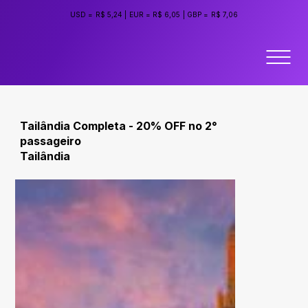
USD =
R$ 5,24
|
EUR =
R$ 6,05
|
GBP =
R$ 7,06
Tailândia Completa - 20% OFF no 2°
passageiro
Tailândia