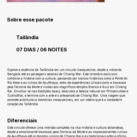
Sobre esse pacote
Tailândia
07 DIAS / 06 NOITES
Ainda sem avaliações
Explore a essência da Tailândia em um circuito inesquecível, desde a vibrante
Bangkok até as paisagens serenas de Chiang Mai. Este itinerário exclusivo
combina a história com a cultura, passando por marcos históricos como a Ponte do
Rio Kwai e as ruínas de Ayutthaya, além de experiências únicas como a travessia
pela Ferrovia da Morte e visitas aos magníficos templos Branco e Azul em Chiang
Rai. Envolva-se nas tradições locais, descubra a beleza natural em Phitsanuloke e
Sukhothai, e termine com a arte e o artesanato de Chiang Mai. Uma viagem que
promete aventuras e memórias inesquecíveis, em um roteiro que é o verdadeiro
coração da Tailândia.
Diferenciais
Este circuito oferece uma imersão completa na rica história e cultura tailandesa,
desde a emocionante travessia pela Ferrovia da Morte e as impressionantes ruínas
de Ayutthaya até os templos únicos de Chiang Rai e as tradicionais artes e ofícios